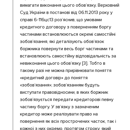
вимагати виконання цього обов’язку. Верховний
Суд України в постанові від 06.11.2013 року у
справі 6-116цс13 роз’яснив, що умовами
кредитного договору з поверненням боргу
частинами встановлюються окремі самостійні
зобов’язання, які деталізують обов’язок
боржника повернути весь борг частинами та
встановлюють самостійну відповідальність за
невиконання цього обов’язку [3]. Тобто в
такому разі не можна прирівнювати поняття
«кредитний договір» до поняття
«зобов’язання»; зобов’язанням будуть
виступати правовідносини, в яких боржник
зобов’язується передати кредиторові певну
частину боргу. У зв’язку з зазначеним
кредитор може реалізувати право на
повернення як всіх прострочених часток, так і
кожної з них окремо, протягом строку, який