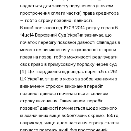
надається для захисту порушеного (шляхом
прострочення сплати частки) права кредитора,
– тобто строку позовної давності.
В іншій постанові від 19.03.2014 року у справі 6-
14цс14 Верховний Суд України зазначає, що
початок перебігу позовної давності співпадає з
моментом виникнення у зацікавленої сторони
права на позов, тобто можливості реалізувати
своє право в примусовому порядку через суд
[4]. Це твердження відповідає нормі ч.5 ст.261
ЦК України, згідно з якою за зобов’язаннями з
визначеним строком виконання перебіг
позовної давності починається зі спливом
строку виконання. Таким чином, перебіг
позовної давності починається щодо кожного
із зазначених вище зобов’язань окремо. Тобто,
наприклад, якщо днем настання строку сплати
першого платежу, який був прострочений