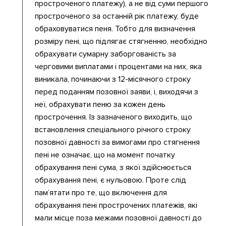
простроченого платежу), а не від суми першого
простроченого за останній рік платежу, буде
обраховуватися пеня. Тобто для визначення
розміру пені, що підлягає стягненню, необхідно
обрахувати сумарну заборгованість за
черговими виплатами і процентами на них, яка
виникала, починаючи з 12-місячного строку
перед поданням позовної заяви, і, виходячи з
неї, обрахувати пеню за кожен день
прострочення. Із зазначеного виходить, що
встановлення спеціального річного строку
позовної давності за вимогами про стягнення
пені не означає, що на момент початку
обрахування пені сума, з якої здійснюється
обрахування пені, є нульовою. Проте слід
пам’ятати про те, що включення для
обрахування пені прострочених платежів, які
мали місце поза межами позовної давності до