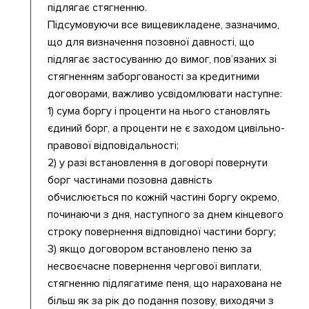
підлягає стягненню.
Підсумовуючи все вищевикладене, зазначимо,
що для визначення позовної давності, що
підлягає застосуванню до вимог, пов’язаних зі
стягненням заборгованості за кредитними
договорами, важливо усвідомлювати наступне:
1) сума боргу і проценти на нього становлять
єдиний борг, а проценти не є заходом цивільно-
правової відповідальності;
2) у разі встановлення в договорі повернути
борг частинами позовна давність
обчислюється по кожній частині боргу окремо,
починаючи з дня, наступного за днем кінцевого
строку повернення відповідної частини боргу;
3) якщо договором встановлено пеню за
несвоєчасне повернення чергової виплати,
стягненню підлягатиме пеня, що нарахована не
більш як за рік до подання позову, виходячи з