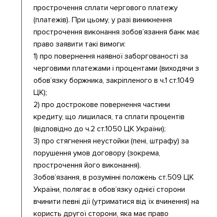
прострочення сплати чергового платежу
(платежів). При цьому, у разі виникнення
прострочення виконання зобов’язання банк має
право заявити такі вимоги:
1) про повернення наявної заборгованості за
черговими платежами і процентами (виходячи з
обов’язку боржника, закріпленого в ч.1 ст.1049
ЦК);
2) про дострокове повернення частини
кредиту, що лишилася, та сплати процентів
(відповідно до ч.2 ст.1050 ЦК України);
3) про стягнення неустойки (пені, штрафу) за
порушення умов договору (зокрема,
прострочення його виконання).
Зобов’язання, в розумінні положень ст.509 ЦК
України, полягає в обов’язку однієї сторони
вчинити певні дії (утриматися від їх вчинення) на
користь другої сторони, яка має право