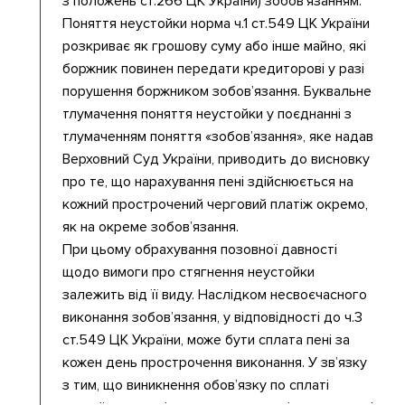
з положень ст.266 ЦК України) зобов’язанням.
Поняття неустойки норма ч.1 ст.549 ЦК України
розкриває як грошову суму або інше майно, які
боржник повинен передати кредиторові у разі
порушення боржником зобов’язання. Буквальне
тлумачення поняття неустойки у поєднанні з
тлумаченням поняття «зобов’язання», яке надав
Верховний Суд України, приводить до висновку
про те, що нарахування пені здійснюється на
кожний прострочений черговий платіж окремо,
як на окреме зобов’язання.
При цьому обрахування позовної давності
щодо вимоги про стягнення неустойки
залежить від її виду. Наслідком несвоєчасного
виконання зобов’язання, у відповідності до ч.3
ст.549 ЦК України, може бути сплата пені за
кожен день прострочення виконання. У зв’язку
з тим, що виникнення обов’язку по сплаті