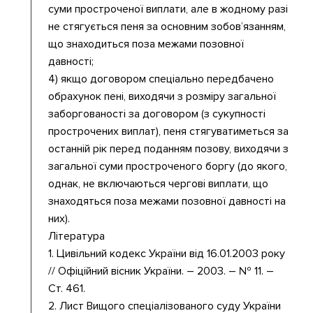
суми простроченої виплати, але в жодному разі
не стягується пеня за основним зобов’язанням,
що знаходиться поза межами позовної
давності;
4) якщо договором спеціально передбачено
обрахунок пені, виходячи з розміру загальної
заборгованості за договором (з сукупності
прострочених виплат), пеня стягуватиметься за
останній рік перед поданням позову, виходячи з
загальної суми простроченого боргу (до якого,
однак, не включаються чергові виплати, що
знаходяться поза межами позовної давності на
них).
Література
1. Цивільний кодекс України від 16.01.2003 року
// Офіційний вісник України. – 2003. – № 11. –
Ст. 461.
2. Лист Вищого спеціалізованого суду України