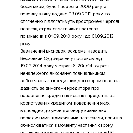
боржником, було 1 вересня 2009 року, а
позовну заяву подано 03.09.2013 року, то
стягненню підлягатимуть прострочені чергові
платежі, строк сплати яких наставав,
починаючи з 01.09.2010 року і до 01.09.2013
року.
Зазначений висновок, зокрема, наводить
Верховний Суд України у постанові від
19.03.2014 року у справі 6-20цс14: «у разі
неналежного виконання позичальником
зобов’язань за кредитним договором позовна
давність за вимогами кредитора про
повернення кредитних коштів і процентів за
користування кредитом, повернення яких
відповідно до умов договору визначено
періодичними щомісячними платежами, повинна
обчислюватися з моменту настання строку
погашення кожного чергового платежа» [5].