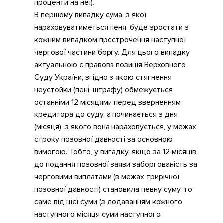
проценти на неї).
В першому випадку сума, з якої
нараховуватиметься пеня, буде зростати з
кожним випадком прострочення наступної
чергової частини боргу. Для цього випадку
актуальною є правова позиція Верховного
Суду України, згідно з якою стягнення
неустойки (пені, штрафу) обмежується
останніми 12 місяцями перед зверненням
кредитора до суду, а починається з дня
(місяця), з якого вона нараховується, у межах
строку позовної давності за основною
вимогою. Тобто, у випадку, якщо за 12 місяців
до подання позовної заяви заборгованість за
черговими виплатами (в межах трирічної
позовної давності) становила певну суму, то
саме від цієї суми (з додаванням кожного
наступного місяця суми наступного