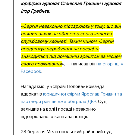
юрфірми адвокат Станіслав Гришин і адвокат
Ігор Гребнєв.
«Сергія незаконно підозрюють у тому, що він
вчинив замах на вбивство свого колеги в
службовому кабінеті. Таким чином, Сергій
продовжує перебувати на посаді та
знаходиться під домашнім арештом за місцем
свого проживання
», — написав він
на сторінці у
Facebook
.
Нагадаємо, у «справі Попова» команда
адвокатів
юридичної фірми Ярослав Гришин та
партнери раніше вже обіграла ДБР
. Суд
залишив на волі і посаді незаконно
підозрюваного капітана поліції.
23 березня Мелітопольский районний суд