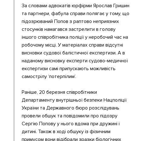
За словами адвокатів юрфірми Ярослав Гришин
та партнери, фабула справи полягає у тому, що
підозрюваний Попов з раптово неприязних
стосунків намагався застрелити в голову
іншого співробітника поліції у неробочий час на
робочому місці. У матеріалах справи відсутні
висновки судової балістичної експертизи. А в
наданому висновку експерти судово-медичної
експертизи самі припускають можливість
самострілу ‘потерпілим’.
Раніше, 20 березня співробітники
Департаменту внутрішньої безпеки Нацполіції
України та Державного бюро розслідувань
провели обшук та повідомили про підозру
Сергію Попову у нього вдома при дружині і
дитині. Також в ході обшуку із фізичним
примусом вони відібрали зразки біологічних