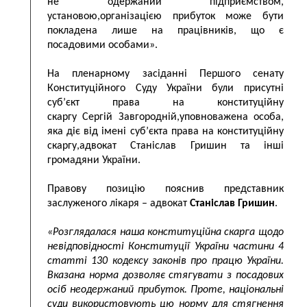
не одержаний підприємством,
установою,організацією прибуток може бути
покладена лише на працівників, що є
посадовими особами».
На пленарному засіданні Першого сенату
Конституційного Суду України були присутні
суб’єкт права на конституційну
скаргу Сергій Завгородній,уповноважена особа,
яка діє від імені суб’єкта права на конституційну
скаргу,адвокат Станіслав Гришин та інші
громадяни України.
Правову позицію пояснив представник
заслуженого лікаря – адвокат
Станіслав Гришин
.
«Розглядалася наша конституційна скарга щодо
невідповідності Конституції України частини 4
статті 130 кодексу законів про працю України.
Вказана норма дозволяє стягувати з посадових
осіб неодержаний прибуток. Проте, національні
суди використовують цю норму для стягнення