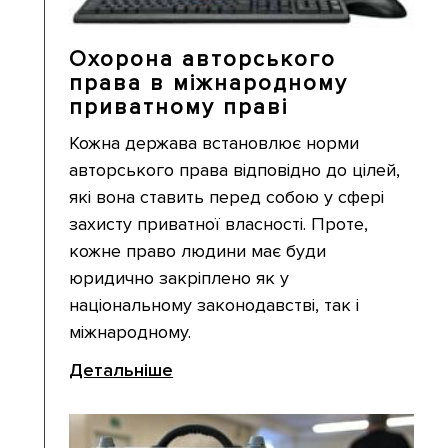
Охорона авторського
права в міжнародному
приватному праві
Кожна держава встановлює норми
авторського права відповідно до цілей,
які вона ставить перед собою у сфері
захисту приватної власності. Проте,
кожне право людини має буди
юридично закріплено як у
національному законодавстві, так і
міжнародному.
Детальніше