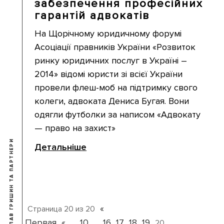
забезпечення професійних
гарантій адвокатів
На Щорічному юридичному форумі
Асоціації правників України «Розвиток
ринку юридичних послуг в Україні –
2014» відомі юристи зі всієї України
провели флеш-моб на підтримку свого
колеги, адвоката Дениса Бугая. Вони
одягли футболки за написом «Адвокату
— право на захист»
© 2009-2026 ЯРОСЛАВ ГРИШИН ТА ПАРТНЕРИ
Детальніше
«
Страница 20 из 20
Первая
«
10
16
17
18
19
...
...
20